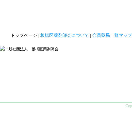
トップページ
|
板橋区薬剤師会について
|
会員薬局一覧マップ
■板橋区薬剤師会
【受付】
9:00 ～17:00(平日)
【休日】
土曜、日曜、祝日
【電話】
03-5915-2077
【FAX】
03-5915-2066
【住所】
〒174-0071 板橋区常
Cop